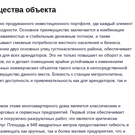
щества объекта
но продуманного инвестиционного портфеля, где каждый элемент
ходности. Основное преимущество заключается в комбинации
знаваемостью и стабильным денежным потоком, а также
ывают смежные потребности местного населения и бизнеса.
ении двух основных улиц густонаселенного района, обеспечивает
для всех арендаторов. Это не только повышает их оборот и, как
ров, но и делает помещение крайне устойчивым к изменениям
чных коммерческих объектов такого класса в непосредственной
мущество данного места. Близость к станции метрополитена,
т доступность и привлекательность как для арендаторов, так и
вом этаже многоквартирного дома является классическим и
говых и сервисных предприятий. Первый этаж обеспечивает
и погрузочно-разгрузочных работ, что является критически
уг. Площадь в 948 квадратных метров предоставляет гибкость в
азмещать как крупные, так и более мелкие предприятия, что и