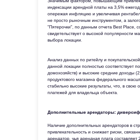
Значимым фактором, повышающим привлекат
индексации арендной платы на 3,5% ежегодн
опережая инфляцию и увеличивая рентабель
не просто рыночным инструментом, а залог
"Пятерочки", по данным отчета Best Place, 
свидетельствует о высокой популярности м
выбора локации.
Анализ данных по ритейлу и покупательской 
данной локации полностью соответствует п
домохозяйств) и высокие средние доходы (2
продуктового магазина федерального масшт
стабильно высокие результаты, что, в свою
платежей для владельца объекта.
Дополнительные арендаторы: диверсиф
Наличие дополнительных арендаторов в стр
привлекательность и снижает риски, связан
арендатор, чья арендная плата составляет 