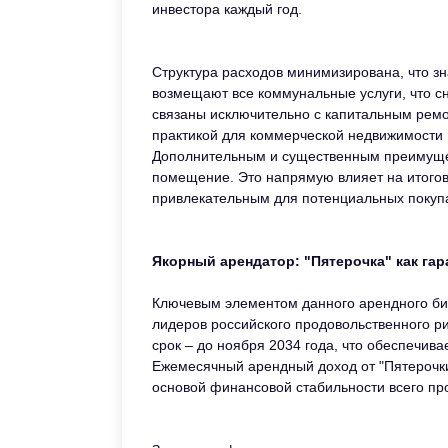
инвестора каждый год.
Структура расходов минимизирована, что з
возмещают все коммунальные услуги, что с
связаны исключительно с капитальным ремо
практикой для коммерческой недвижимости 
Дополнительным и существенным преимущес
помещение. Это напрямую влияет на итогов
привлекательным для потенциальных покуп
Якорный арендатор: "Пятерочка" как га
Ключевым элементом данного арендного биз
лидеров российского продовольственного р
срок – до ноября 2034 года, что обеспечив
Ежемесячный арендный доход от "Пятерочки
основой финансовой стабильности всего про