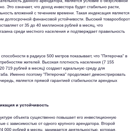
ельность данного арендатора, является условие о безусловной
о. Это означает, что доход инвестора будет стабильно расти,
ность вложений с течением времени. Такая индексация является
ом долгосрочной финансовой устойчивости. Высокий товарооборот
составляет от 35 до 40 миллионов рублей в месяц, что
агазина среди местного населения и подтверждает правильность
способности в радиусе 500 метров показывает, что "Пятерочка" в
отребностям жителей. Высокая плотность населения (7 155
20 719 рублей в месяц) создают идеальную среду для
аба. Именно поэтому "Пятерочка" продолжает демонстрировать
 очередь, является прямой гарантией стабильности арендных
икация и устойчивость
уктуре объекта существенно повышает его инвестиционную
ные с зависимостью от одного крупного арендатора. Второй
24 000 рублей в месяц, занимается деятельностью, которая,