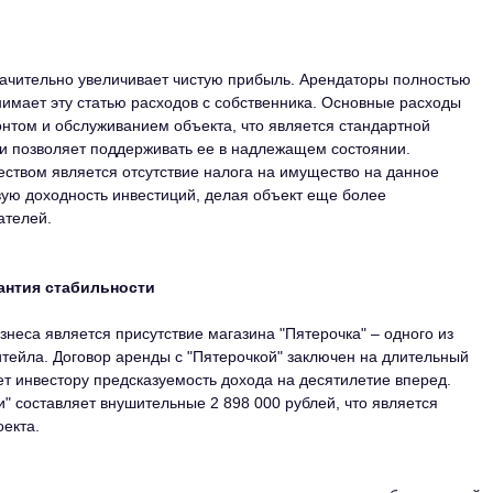
начительно увеличивает чистую прибыль. Арендаторы полностью
нимает эту статью расходов с собственника. Основные расходы
нтом и обслуживанием объекта, что является стандартной
и позволяет поддерживать ее в надлежащем состоянии.
твом является отсутствие налога на имущество на данное
ую доходность инвестиций, делая объект еще более
ателей.
рантия стабильности
неса является присутствие магазина "Пятерочка" – одного из
итейла. Договор аренды с "Пятерочкой" заключен на длительный
ает инвестору предсказуемость дохода на десятилетие вперед.
" составляет внушительные 2 898 000 рублей, что является
екта.