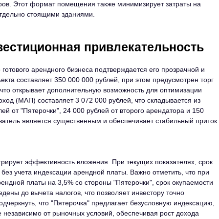
ров. Этот формат помещения также минимизирует затраты на
отдельно стоящими зданиями.
вестиционная привлекательность
 готового арендного бизнеса подтверждается его прозрачной и
кта составляет 350 000 000 рублей, при этом предусмотрен торг
, что открывает дополнительную возможность для оптимизации
од (МАП) составляет 3 072 000 рублей, что складывается из
лей от "Пятерочки", 24 000 рублей от второго арендатора и 150
азатель является существенным и обеспечивает стабильный приток
трирует эффективность вложения. При текущих показателях, срок
 без учета индексации арендной платы. Важно отметить, что при
ендной платы на 3,5% со стороны "Пятерочки", срок окупаемости
едены до вычета налогов, что позволяет инвестору точно
дчеркнуть, что "Пятерочка" предлагает безусловную индексацию,
е независимо от рыночных условий, обеспечивая рост дохода