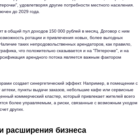
ерочки", удовлетворяя другие потребности местного населения.
ючен до 2029 года.
т в общий пул доходов 150 000 рублей в месяц. Договор с ним
возможность ротации и привлечения новых, более выгодных
Наличие таких непродовольственных арендаторов, как правило,
рафика, что положительно сказывается и на "Пятерочке", и на
ерсификация арендного потока является важным фактором
орами создает синергетический эффект. Например, в помещении с
 аптеки, пункты выдачи заказов, небольшие кафе или сервисные
енный коммерческий кластер, который привлекает жителей всего
ится более управляемым, а риски, связанные с возможным уходом
счет других.
и расширения бизнеса